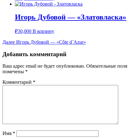
Игорь Дубовой — «Златовласка»
₽
30,000
В корзину
Навигация
Следующая
Далее
Игорь Дубовой — «Côte d`Azur»
запись:
по
Добавить комментарий
записям
Ваш адрес email не будет опубликован.
Обязательные поля
помечены
*
Комментарий
*
Имя
*