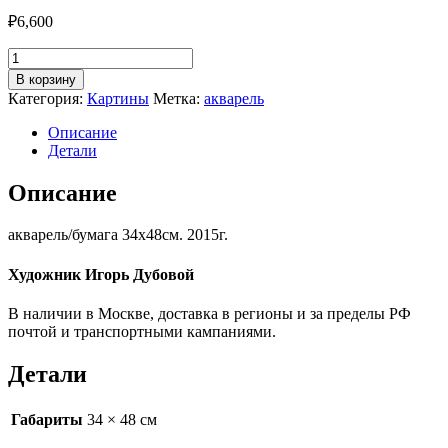
₽
6,600
Количество
товара
В корзину
Игорь
Категория:
Картины
Метка:
акварель
Дубовой
-
Описание
"Мельница"
Детали
Описание
акварель/бумага 34х48см. 2015г.
Художник Игорь Дубовой
В наличии в Москве, доставка в регионы и за пределы РФ
почтой и транспортными кампаниями.
Детали
Габариты
34 × 48 см