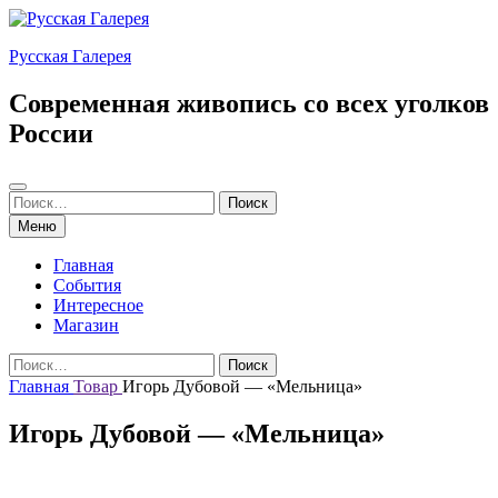
Перейти
к
Русская Галерея
содержимому
Современная живопись со всех уголков
России
Поиск
Найти:
Поиск
Меню
Главная
События
Интересное
Магазин
Найти:
Поиск
Главная
Товар
Игорь Дубовой — «Мельница»
Игорь Дубовой — «Мельница»